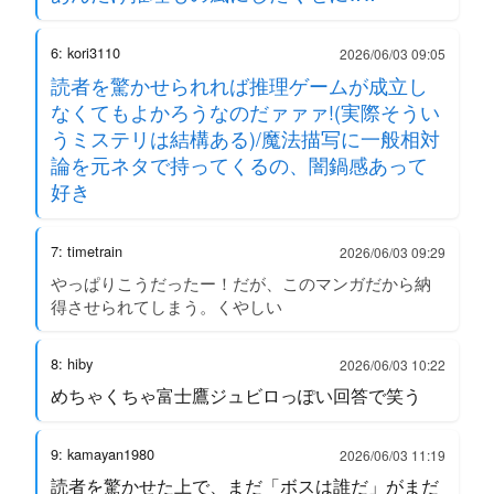
6: kori3110
2026/06/03 09:05
読者を驚かせられれば推理ゲームが成立し
なくてもよかろうなのだァァァ!(実際そうい
うミステリは結構ある)/魔法描写に一般相対
論を元ネタで持ってくるの、闇鍋感あって
好き
7: timetrain
2026/06/03 09:29
やっぱりこうだったー！だが、このマンガだから納
得させられてしまう。くやしい
8: hiby
2026/06/03 10:22
めちゃくちゃ富士鷹ジュビロっぽい回答で笑う
9: kamayan1980
2026/06/03 11:19
読者を驚かせた上で、まだ「ボスは誰だ」がまだ