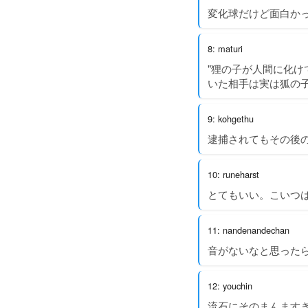
変化球だけど面白か
8: maturi
"狸の子が人間に化
いた相手は実は狐の子
9: kohgethu
逮捕されてもその後
10: runeharst
とてもいい。こいつ
11: nandenandechan
音がないなと思った
12: youchin
流石にそのまんます