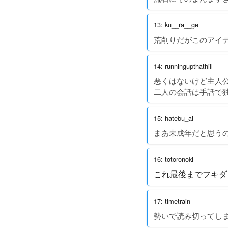
13: ku__ra__ge
荒削りだがこのアイ
14: runningupthathill
悪くはないけど主人
二人の会話は手話で
15: hatebu_ai
まあ未成年だと思う
16: totoronoki
これ最後までフキダ
17: timetrain
勢いで読み切ってし