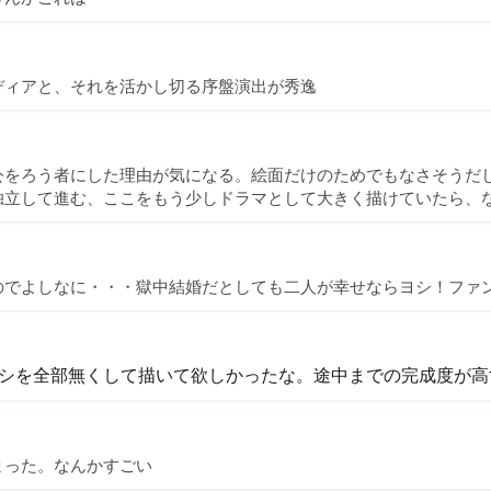
ディアと、それを活かし切る序盤演出が秀逸
公をろう者にした理由が気になる。絵面だけのためでもなさそうだ
独立して進む、ここをもう少しドラマとして大きく描けていたら、
のでよしなに・・・獄中結婚だとしても二人が幸せならヨシ！ファ
シを全部無くして描いて欲しかったな。途中までの完成度が高
まった。なんかすごい