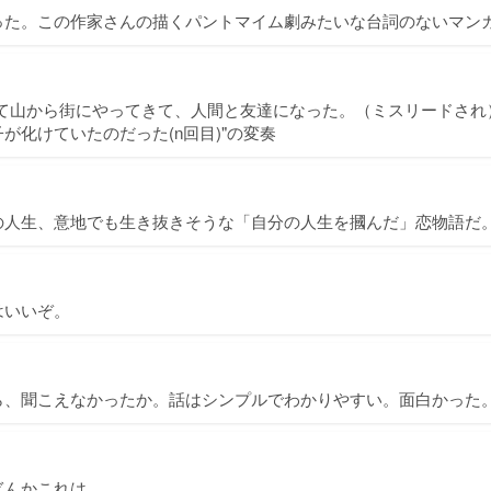
った。この作家さんの描くパントマイム劇みたいな台詞のないマン
けて山から街にやってきて、人間と友達になった。（ミスリードされ
が化けていたのだった(n回目)"の変奏
の人生、意地でも生き抜きそうな「自分の人生を摑んだ」恋物語だ
はいいぞ。
ら、聞こえなかったか。話はシンプルでわかりやすい。面白かった
ぎんかこれは