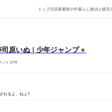
トップ
注目
新着
世の中
暮らし
政治と経済
 寿司原いぬ | 少年ジャンプ＋
メント 27件
されるよ、ねぇ?