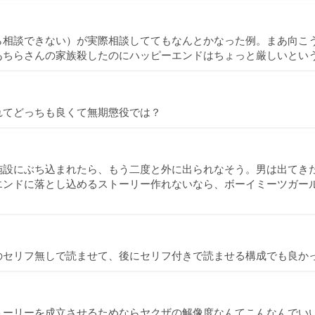
ら相談できない）が実際相談しててもなんとかなった例。まあ向こ
あちらさんの家族殺したのにハッピーエンドはちょっと厳しいとい
れてどっちも良くて無期懲役では？
施設にぶち込まれたら、もう二度と外に出られなそう。男は出てき
エンドに落とし込めるストーリー作れないなら、ボーイミーツガー
のセリフ無しで読ませて、後にセリフ付きで読ませる構成でも良か
トーリーを成立させるためならヤクザの解像度なんてこんなんでい