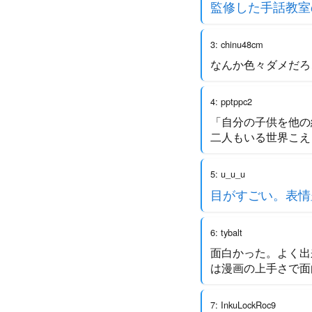
監修した手話教室
3: chinu48cm
なんか色々ダメだろ
4: pptppc2
「自分の子供を他の
二人もいる世界こえ
5: u_u_u
目がすごい。表情
6: tybalt
面白かった。よく出
は漫画の上手さで面
7: InkuLockRoc9