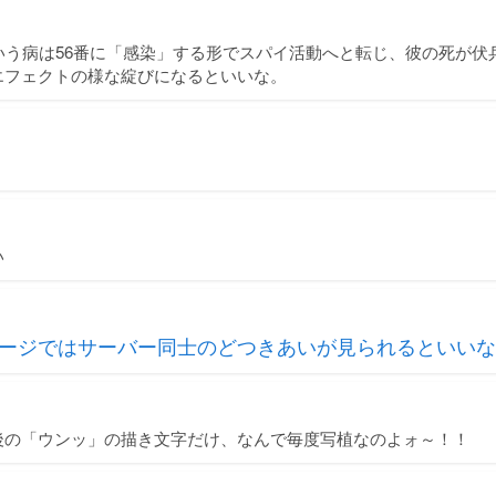
いう病は56番に「感染」する形でスパイ活動へと転じ、彼の死が伏
エフェクトの様な綻びになるといいな。
い
ージではサーバー同士のどつきあいが見られるといいな
後の「ウンッ」の描き文字だけ、なんで毎度写植なのよォ～！！