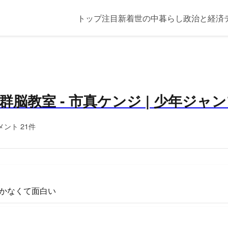
トップ
注目
新着
世の中
暮らし
政治と経済
群脳教室 - 市真ケンジ | 少年ジャ
メント 21件
かなくて面白い