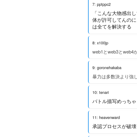
7: pptppc2
「こんな大物感出し
体が許可してんのに
は全てを解決する
8: x100jp
web1とweb3とweb
9: goronehakaba
暴力は多数決より強
10: tenari
バトル描写めっちゃ
11: heavenward
承認プロセスが破壊