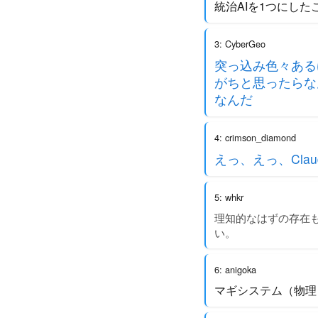
統治AIを1つにし
3: CyberGeo
突っ込み色々ある
がちと思ったらな
なんだ
4: crimson_diamond
えっ、えっ、Claude
5: whkr
理知的なはずの存在
い。
6: anigoka
マギシステム（物理