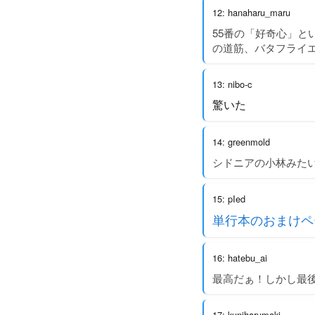
12: hanaharu_maru
55番の「好奇心」と
の道筋、バタフライ
13: nibo-c
驚いた
14: greenmold
シドニアの小林みた
15: pIed
単行本のおまけペ
16: hatebu_ai
最高だぁ！しかし最
17: kuniharumaki