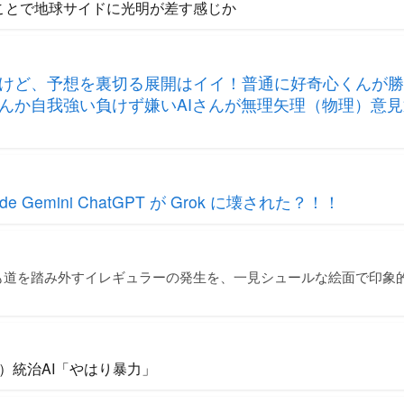
たことで地球サイドに光明が差す感じか
けど、予想を裏切る展開はイイ！普通に好奇心くんが勝
んか自我強い負けず嫌いAIさんが無理矢理（物理）意
 Gemini ChatGPT が Grok に壊された？！！
も道を踏み外すイレギュラーの発生を、一見シュールな絵面で印象
）統治AI「やはり暴力」