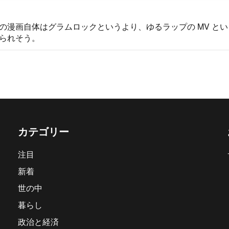
の漫画自体はグラムロックというより、ゆるラップの MV と
られそう。
カテゴリー
注目
新着
世の中
暮らし
政治と経済