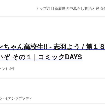
トップ
注目
新着
世の中
暮らし
政治と経済
ちゃん高校生!! - 志羽よう / 第
ぞ その１ | コミックDAYS
メント 2件
ヘミアンラプソディ