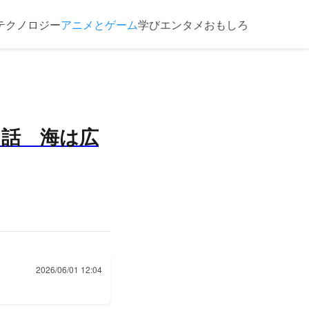
テクノロジー
アニメとゲーム
学び
エンタメ
おもしろ
１８話 海は広
2026/06/01 12:04