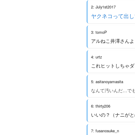
2: July1st2017
ヤクネコって出し
3: tomoP
アルねこ井澤さんよ
4: urtz
これヒットしちゃダ
5: asitanoyamasita
なんて汚いんだ…で
6: thirty206
いいの？（ナニがと
7: fusanosuke_n