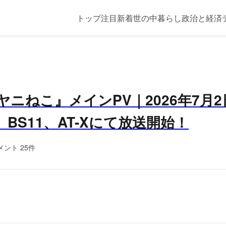
トップ
注目
新着
世の中
暮らし
政治と経済
ヤニねこ』メインPV｜2026年7月
X、BS11、AT-Xにて放送開始！
メント 25件