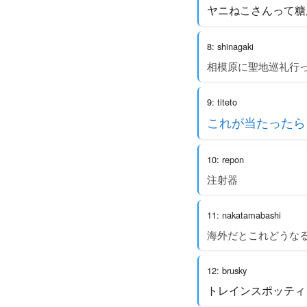
ヤニねこさんって糖
8: shinagaki
相模原に聖地巡礼行
9: titeto
これが当たったら
10: repon
注射器
11: nakatamabashi
海外だとこれどうな
12: brusky
トレインスポッティ