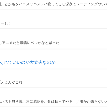
國』とかもタバコスッパスッパ吸ってるし深夜でレーティングつい
よーし！
しアニメだと銀魂レベルかなと思った
それでいいのか大丈夫なのか
ビええんかこれ
れた名も無き戦士達に感謝を、骨は拾ってやる ／誰かが怒らない