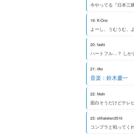
今やってる『日本三
19: K-Ono
よーし、うむうむ、
20: fashi
ハートフル…？ しか
21: riko
音楽：鈴木慶一 
22: hkdn
面白そうだけどテレ
23: otihateten3510
コンプラと戦ってく