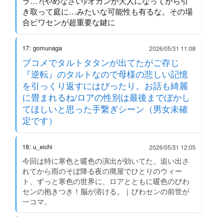
ラ…?(やめなさい)/オカンが大人になってから引
き取って庭に…みたいな可能性も有るな。その場
合ビワセンが超重要な鍵に
17: gomunaga
2026/05/31 11:08
ブコメでタルトタタンが出てたがご存じ
『逆転』のタルトなので母様の悲しい記憶
を引っくり返すにはぴったり。お話も綺麗
に畳まれるね/ロアの性別は最後までぼかし
てほしいと思った手繋ぎシーン（男女未確
定です）
18: u_eichi
2026/05/31 12:05
今回は特に寒色と暖色の演出が効いてた。追い出さ
れてから雨のそぼ降る夜の廃屋でひとりのウィー
ト、ずっと寒色の世界に、ロアとともに暖色のびわ
センの抱きつき！脳が溶ける。｜びわセンの前世が
一コマ。