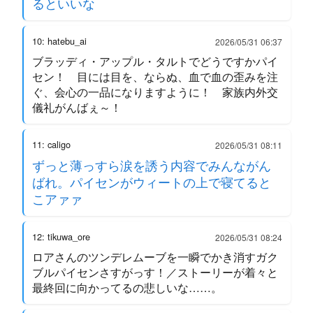
るといいな
10: hatebu_ai
2026/05/31 06:37
ブラッディ・アップル・タルトでどうですかパイ
セン！ 目には目を、ならぬ、血で血の歪みを注
ぐ、会心の一品になりますように！ 家族内外交
儀礼がんばぇ～！
11: caligo
2026/05/31 08:11
ずっと薄っすら涙を誘う内容でみんながん
ばれ。パイセンがウィートの上で寝てると
こアァァ
12: tikuwa_ore
2026/05/31 08:24
ロアさんのツンデレムーブを一瞬でかき消すガク
ブルパイセンさすがっす！／ストーリーが着々と
最終回に向かってるの悲しいな……。