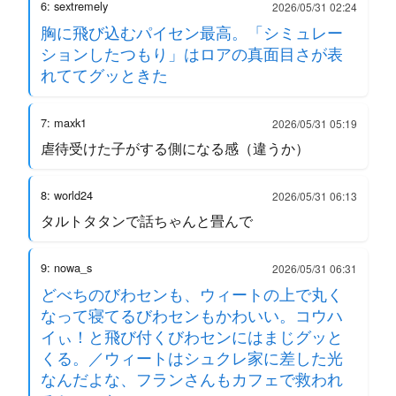
6: sextremely
2026/05/31 02:24
胸に飛び込むパイセン最高。「シミュレー
ションしたつもり」はロアの真面目さが表
れててグッときた
7: maxk1
2026/05/31 05:19
虐待受けた子がする側になる感（違うか）
8: world24
2026/05/31 06:13
タルトタタンで話ちゃんと畳んで
9: nowa_s
2026/05/31 06:31
どべちのびわセンも、ウィートの上で丸く
なって寝てるびわセンもかわいい。コウハ
イぃ！と飛び付くびわセンにはまじグッと
くる。／ウィートはシュクレ家に差した光
なんだよな、フランさんもカフェで救われ