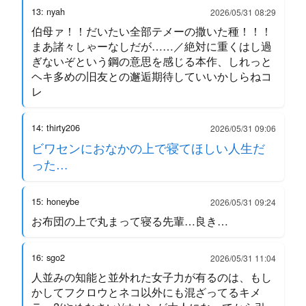
13: nyah
2026/05/31 08:29
伯母ァ！！だいたい全部テメーの撒いた種！！！
まあ諸々しゃーなしだが……／絶対に重くはし過
ぎないぞという鋼の意思を感じる本作、しれっと
ヘキ多めの旧友との邂逅期待していいかしらねコ
レ
14: thirty206
2026/05/31 09:06
ビワセンにおなかの上で寝てほしい人生だ
った…
15: honeybe
2026/05/31 09:24
お布団の上で丸まって寝る先輩…良き…
16: sgo2
2026/05/31 11:04
人並みの知能と並外れた女子力が有るのは、もし
かしてフクロウとネコ以外にも混ざってるキメ