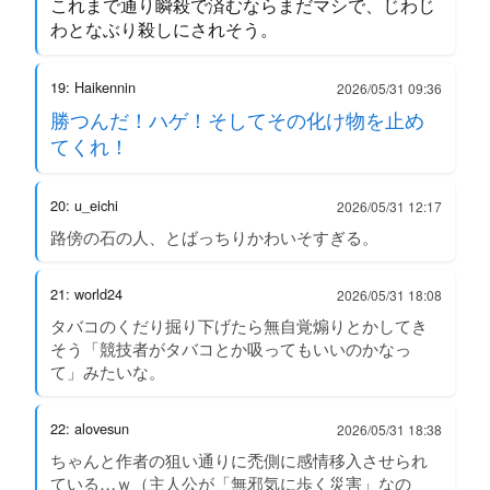
これまで通り瞬殺で済むならまだマシで、じわじ
わとなぶり殺しにされそう。
19: Haikennin
2026/05/31 09:36
勝つんだ！ハゲ！そしてその化け物を止め
てくれ！
20: u_eichi
2026/05/31 12:17
路傍の石の人、とばっちりかわいそすぎる。
21: world24
2026/05/31 18:08
タバコのくだり掘り下げたら無自覚煽りとかしてき
そう「競技者がタバコとか吸ってもいいのかなっ
て」みたいな。
22: alovesun
2026/05/31 18:38
ちゃんと作者の狙い通りに禿側に感情移入させられ
ている…ｗ（主人公が「無邪気に歩く災害」なの