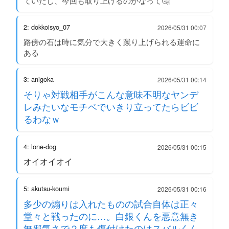
ていたし、今回も取り上げるのかなって🤔
2: dokkoisyo_07
2026/05/31 00:07
路傍の石は時に気分で大きく蹴り上げられる運命に
ある
3: anigoka
2026/05/31 00:14
そりゃ対戦相手がこんな意味不明なヤンデ
レみたいなモチベでいきり立ってたらビビ
るわなｗ
4: lone-dog
2026/05/31 00:15
オイオイオイ
5: akutsu-koumi
2026/05/31 00:16
多少の煽りは入れたものの試合自体は正々
堂々と戦ったのに…。白銀くんを悪意無き
無邪気さで２度も傷付けたのはスバルくん