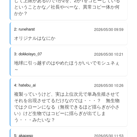
して上限があるので1が2を、2が1をコピーしている
ということかな／社長やべーな、異常コピー体か何
かか？
2: runeharst
2026/05/30 09:59
オリジナルはなにか
3: dokkoisyo_07
2026/05/30 10:21
地球に引っ越すのはやめたほうがいいでモシュネぇ
～
4: hatebu_ai
2026/05/30 10:26
複製っていうけど、実は上位次元で単為生殖させて
それを出現させてるだけなのでは・・・？ 無生物
ではクローンになる（無視できるほど揺らぎが小さ
い）けど生物ではコピーに揺らぎが出てしま
う・・・みたいな？
5: akapeso
2026/05/30 11:53