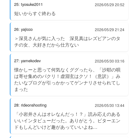
25: tyosuke2011
2026/05/29 20:52
短いからすぐ終わる
26: yajicco
2026/05/29 21:24
＞深見さんが気に入った 深見真はレズビアンのタ
チの女、大好きだから仕方ない
27: yamekodev
2026/05/30 03:16
懐かしーと思って何気なくググったら、「沙耶の唄
は寄せ集めのパクリ！虚淵玄はクソ！（意訳）」み
たいなブログが引っかかってゲンナリさせられてし
まった
28: rideonshooting
2026/05/30 13:44
「小岩井さんはオレなんだっ！？」読み応えのある
いいインタビューだった。ありがとう。ビターエン
ドもしんどいけど趣があっていいよね…