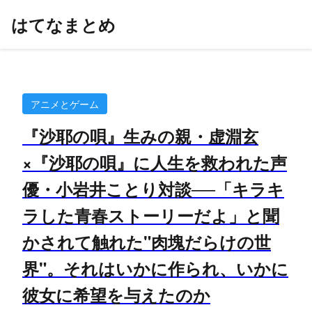
はてなまとめ
アニメとゲーム
『沙耶の唄』生みの親・虚淵玄
×『沙耶の唄』に人生を救われた声
優・小岩井ことり対談──「キラキ
ラした青春ストーリーだよ」と聞
かされて触れた"肉塊だらけの世
界"。それはいかに作られ、いかに
彼女に希望を与えたのか