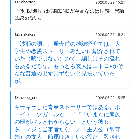
11: abortion
2026/05/29 15:21
『沙耶の唄』は病院ENDが至高なのは同感。異論
は認めない。
12: nakakzs
2026/05/29 15:21
『沙耶の唄』、発売前の雑誌紹介では、大
学生の恋愛ストーリーみたいに紹介されて
いた（嘘ではない）ので、騙しはその流れ
もあるだろな。もっとも玄人はニトロ+がそ
んな普通の出すはずないと見抜いていた
が。
13: deep_one
2026/05/29 15:35
キラキラした青春ストーリーではある。ボ
ーイミーツガールだ。／『「いまだに家族
の顔がパッとわからない」という彼女』
あ、マジで当事者だな。／「主人公（常守
朱）の友人、船原ゆき」いい役だ。殺され