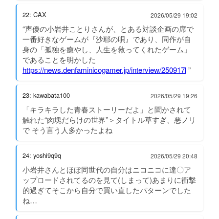
22: CAX
2026/05/29 19:02
“声優の小岩井ことりさんが、とある対談企画の席で
一番好きなゲームが『沙耶の唄』であり、同作が自
身の「孤独を癒やし、人生を救ってくれたゲーム」
であることを明かした
https://news.denfaminicogamer.jp/interview/250917l
”
23: kawabata100
2026/05/29 19:26
「キラキラした青春ストーリーだよ」と聞かされて
触れた“肉塊だらけの世界”＞タイトル草すぎ、悪ノリ
で そう言う人多かったよね
24: yoshi9q9q
2026/05/29 20:48
小岩井さんとほぼ同世代の自分はニコニコに違〇ア
ップロードされてるのを見て(しまって)あまりに衝撃
的過ぎてそこから自分で買い直したパターンでした
ね…