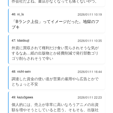
作会社だよね。書店がなくなっても痛くないやつ。
46: ni_ls
2026/01/11 10:19
「Bランク上位」ってイメージだった。地獄のフ
ブキ
47: tdaidouji
2026/01/11 10:35
外資に買収されて権利だけ食い荒らされそうな気が
するなあ…紙の出版物とか経費削減で発行部数ゴリ
ゴリ削らされそうで辛い
48: nicht-sein
2026/01/11 16:44
調達した資金の使い道が営業の雇用やら広告とかで
とちょっと不安
49: kazu3gawa
2026/01/11 22:23
個人的には、売上が非常に高いなろうアニメの出資
額を増やそうとしていると思う。そもそも、出版社