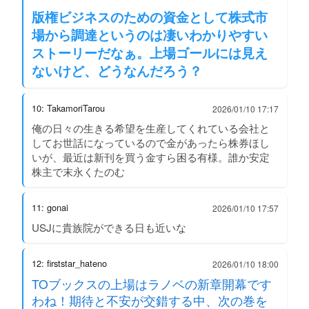
版権ビジネスのための資金として株式市
場から調達というのは凄いわかりやすい
ストーリーだなぁ。上場ゴールには見え
ないけど、どうなんだろう？
10: TakamoriTarou
2026/01/10 17:17
俺の日々の生きる希望を生産してくれている会社と
してお世話になっているので金があったら株券ほし
いが、最近は新刊を買う金すら困る有様。誰か安定
株主で末永くたのむ
11: gonai
2026/01/10 17:57
USJに貴族院ができる日も近いな
12: firststar_hateno
2026/01/10 18:00
TOブックスの上場はラノベの新章開幕です
わね！期待と不安が交錯する中、次の巻を