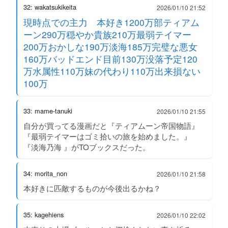
32: wakatsukikeita
2026/01/10 21:52
現時点での主力 本好き1200万部ティアム
ーン290万穏やか貴族210万最弱テイマー
200万おかしな190万淡海185万完璧な悪女
160万バッドエンド目前130万没落予定120
万水属性110万妹の代わり110万出来損ない
100万
33: mame-tanuki
2026/01/10 21:55
自分が買ってる漫画だと『ティアムーン帝国物語』
『最弱テイマーはゴミ拾いの旅を始めました。』
『淡海乃海 』がTOブックスだった。
34: morita_non
2026/01/10 21:58
本好きに匹敵するものが今後出るかね？
35: kagehiens
2026/01/10 22:02