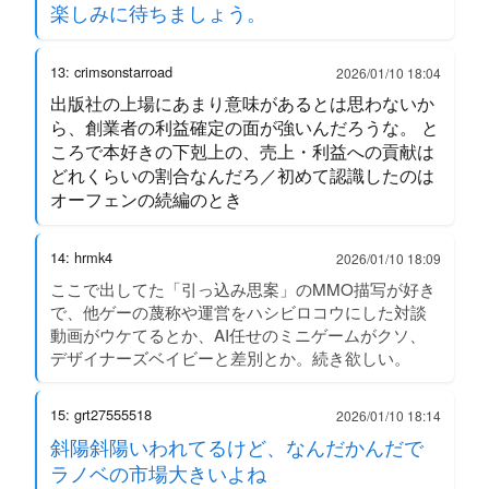
楽しみに待ちましょう。
13: crimsonstarroad
2026/01/10 18:04
出版社の上場にあまり意味があるとは思わないか
ら、創業者の利益確定の面が強いんだろうな。 と
ころで本好きの下剋上の、売上・利益への貢献は
どれくらいの割合なんだろ／初めて認識したのは
オーフェンの続編のとき
14: hrmk4
2026/01/10 18:09
ここで出してた「引っ込み思案」のMMO描写が好き
で、他ゲーの蔑称や運営をハシビロコウにした対談
動画がウケてるとか、AI任せのミニゲームがクソ、
デザイナーズベイビーと差別とか。続き欲しい。
15: grt27555518
2026/01/10 18:14
斜陽斜陽いわれてるけど、なんだかんだで
ラノベの市場大きいよね