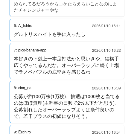
められてるだろうからコケたらえらいことなのにま
たチャレンジャーやな
6: A_Ichiro
2026/01/10 16:11
グルトリスハイトも手に入ったし
7: pico-banana-app
2026/01/10 16:22
本好きの下剋上一本足打法かと思いきや、結構手
広くやってるんだな。オーバーラップに続く上場
でラノベバブルの底堅さを感じるわ
8: cinq_na
2026/01/10 16:39
公募が約100万株(1万枚)、抽選は1000枚と当てる
のはほぼ無理(主幹事の日興で2%以下だと思う)。
公募割れしたオーバーラップよりは条件良いの
で、若干プラスの初値になりそう。
9: Eiichiro
2026/01/10 16:54