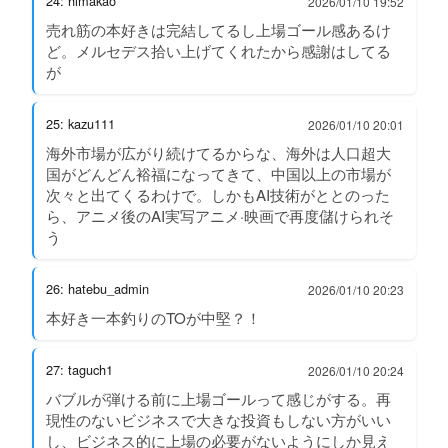
24: himakao
2026/01/10 19:52
売れ筋の本好きは完結してるし上場ゴール感あるけ
ど。メルセデス拾い上げてくれたから感謝はしてる
が
25: kazu111
2026/01/10 20:01
海外市場が広がり続けてるからな、海外は人口超大
国がどんどん裕福になってきて、中国以上の市場が
次々と出てくるわけで。しかもAI技術がととのった
ら、アニメ後のAI実写アニメ·映画で再度儲けられそ
う
26: hatebu_admin
2026/01/10 20:23
本好き一本釣りのTOが中堅？！
27: taguch1
2026/01/10 20:24
バブルが弾ける前に上場ゴールって感じがする。再
現性のないビジネスで大きな投資もしない方がいい
し、ビジネス的に上場の必要がないようにしか見え