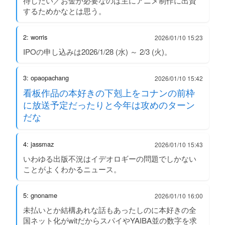
待したい／お金が必要なのは主にアニメ制作に出資
するためかなとは思う。
2: worris
2026/01/10 15:23
IPOの申し込みは2026/1/28 (水) ～ 2/3 (火)。
3: opaopachang
2026/01/10 15:42
看板作品の本好きの下剋上をコナンの前枠
に放送予定だったりと今年は攻めのターン
だな
4: jassmaz
2026/01/10 15:43
いわゆる出版不況はイデオロギーの問題でしかない
ことがよくわかるニュース。
5: gnoname
2026/01/10 16:00
未払いとか結構あれな話もあったしのに本好きの全
国ネット化がwitだからスパイやYAIBA並の数字を求