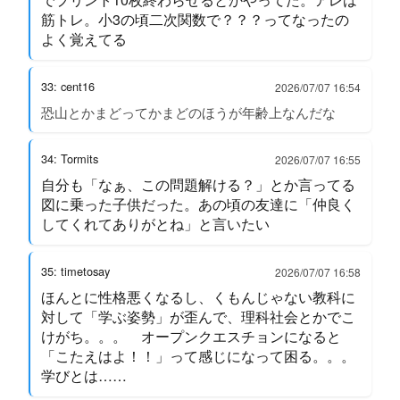
筋トレ。小3の頃二次関数で？？？ってなったの
よく覚えてる
33: cent16
2026/07/07 16:54
恐山とかまどってかまどのほうが年齢上なんだな
34: Tormits
2026/07/07 16:55
自分も「なぁ、この問題解ける？」とか言ってる
図に乗った子供だった。あの頃の友達に「仲良く
してくれてありがとね」と言いたい
35: timetosay
2026/07/07 16:58
ほんとに性格悪くなるし、くもんじゃない教科に
対して「学ぶ姿勢」が歪んで、理科社会とかでこ
けがち。。。 オープンクエスチョンになると
「こたえはよ！！」って感じになって困る。。。
学びとは……