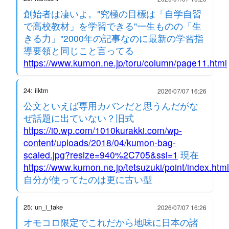
創始者は凄いよ。"究極の目標は「自学自習
で高校教材」を学習できる"一生ものの「生
きる力」"2000年の記事なのに最新の学習指
導要領と同じこと言ってる
https://www.kumon.ne.jp/toru/column/page11.html
24: ilktm
2026/07/07 16:26
公文といえば専用カバンだと思うんだがな
ぜ話題に出ていない？旧式
https://i0.wp.com/1010kurakki.com/wp-
content/uploads/2018/04/kumon-bag-
scaled.jpg?resize=940%2C705&ssl=1
現在
https://www.kumon.ne.jp/tetsuzuki/point/index.html
自分が使ってたのは更に古い型
25: un_i_take
2026/07/07 16:26
オモコロ限定でこれだから地味に日本の諸