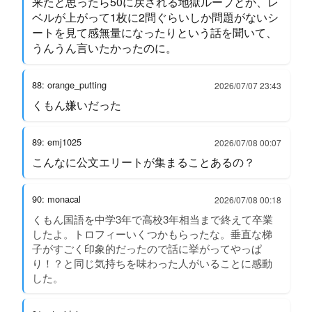
来たと思ったら50に戻される地獄ループとか、レ
ベルが上がって1枚に2問ぐらいしか問題がないシ
ートを見て感無量になったりという話を聞いて、
うんうん言いたかったのに。
88: orange_putting
2026/07/07 23:43
くもん嫌いだった
89: emj1025
2026/07/08 00:07
こんなに公文エリートが集まることあるの？
90: monacal
2026/07/08 00:18
くもん国語を中学3年で高校3年相当まで終えて卒業
したよ。トロフィーいくつかもらったな。垂直な梯
子がすごく印象的だったので話に挙がってやっぱ
り！？と同じ気持ちを味わった人がいることに感動
した。