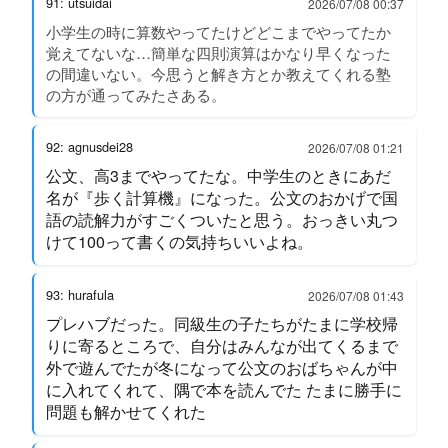
91: utsuidai
2026/07/08 00:37
小学生の時に算数やってたけどどこまでやってたか
覚えてないな…簡単な四則演算はかなり早くなった
の間違いない。今思うと解き方とか教えてくれる塾
の方が通ってみたさある。
92: agnusdei28
2026/07/08 01:21
公文、高3までやってたな。中学生のときにあだ
名が『歩く計算機』になった。公文のおかげで国
語の読解力がすごくついたと思う。おっきい丸つ
けて100って書くの気持ちいいよね。
93: hurafula
2026/07/08 01:43
プレハブだった。同級生の子たちがたまに学校帰
りに寄るところで、自分はみんなが出てくるまで
外で遊んでたが冬になって公文のおばちゃんが中
に入れてくれて、隅で本を読んでた たまに勝手に
問題も解かせてくれた