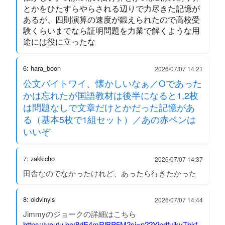
とかをひたすらやらされる辺りで力尽きた記憶が
あるが、四則演算の速度が鍛えられたので高校受
験くらいまでなら証明問題を力業で解くような用
途には役に立ったな
6: hara_boon
2026/07/07 14:21
公文バイトワイ、懐かしいなぁ／Oであった
かは忘れたが国語教材は後半になると1,2枚
は問題なしで文章だけとかだった記憶があ
る（基本5枚で1組セット）／あの赤ペンは
いいぞ
7: zakkicho
2026/07/07 14:37
田舎なのでなかったけれど、あったら行きたかった
8: oldvinyls
2026/07/07 14:44
Jimmyのジョークの詳細はこちら
https://youtu.be/8dE4mRlBP5M?si=n22YipdfvjkyTbkf