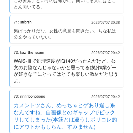
こみ要素」というのは確かに。向いてる人にはとこ
とん向いてる。
71: strbrsh
2026/07/07 20:38
男ばっかりだな。女性の意見も聞きたい。ちな私は
公文やっていない。
72: kaz_the_scum
2026/07/07 20:42
WAIS-Ⅲで処理速度がIQ143だったんだけど、公
文のお陰なんじゃないかと思ってる(笑)作業ゲー
が好きな子にとってはとても楽しい教材だと思う
よ。
73: rinrinbonobono
2026/07/07 20:42
カメントツさん、めっちゃヒゲあり逞し系
なんですね。自画像とのギャップでビック
リしてしまった(本筋とは違うしポリコレ的
にアウトかもしらん、すみません)