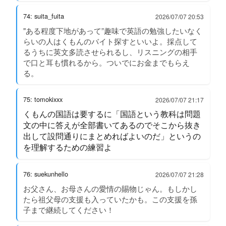
74: suita_fuita
2026/07/07 20:53
"ある程度下地があって”趣味で英語の勉強したいなく
らいの人はくもんのバイト探すといいよ。採点して
るうちに英文多読させられるし、リスニングの相手
で口と耳も慣れるから。ついでにお金までもらえ
る。
75: tomokixxx
2026/07/07 21:17
くもんの国語は要するに「国語という教科は問題
文の中に答えが全部書いてあるのでそこから抜き
出して設問通りにまとめればよいのだ」というの
を理解するための練習よ
76: suekunhello
2026/07/07 21:28
お父さん、お母さんの愛情の賜物じゃん。もしかし
たら祖父母の支援も入っていたかも。この支援を孫
子まで継続してください！