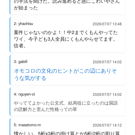
の手法を聞けた。読み進めると急にこわいやさん
が始まった
2: yhachisu
2026/07/07 13:48
案件じゃないのかよ！！中2までくもんやってた
ワイ、今子ども3人全員にくもんやらせてます。
信者。
3: gabill
2026/07/07 14:02
オモコロの文化のヒントがこの辺にありそ
うな気がする
4: nguyen-oi
2026/07/07 14:02
やっててよかった公文式、結局役に立ったのは国語
の読解力と歪んだ性格っての草
5: masatomo-m
2026/07/07 14:12
懐かしい。5桁x3桁の掛け算とか5桁/2桁の割り算