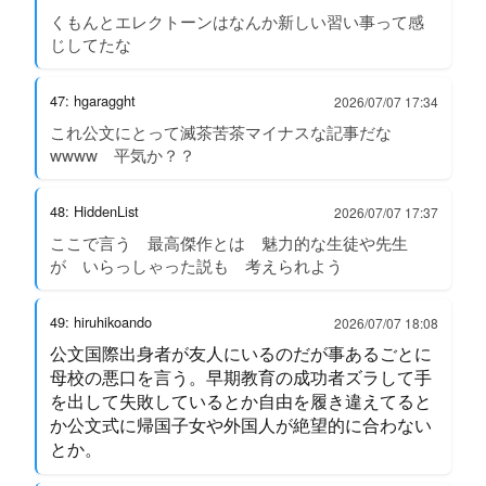
くもんとエレクトーンはなんか新しい習い事って感
じしてたな
47: hgaragght
2026/07/07 17:34
これ公文にとって滅茶苦茶マイナスな記事だな
wwww 平気か？？
48: HiddenList
2026/07/07 17:37
ここで言う 最高傑作とは 魅力的な生徒や先生
が いらっしゃった説も 考えられよう
49: hiruhikoando
2026/07/07 18:08
公文国際出身者が友人にいるのだが事あるごとに
母校の悪口を言う。早期教育の成功者ズラして手
を出して失敗しているとか自由を履き違えてると
か公文式に帰国子女や外国人が絶望的に合わない
とか。