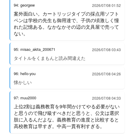
94: georgew
2026/07/08 01:52
案外面白い。カートリッジタイプの採点用ソフト
ペンは学校の先生も御用達で、子供の頃激しく憧
れた記憶ある。なかなかその辺の文具屋で売って
ない。
95: misao_akita_200671
2026/07/08 03:43
タイトルをくまもんと読み間違えた
96: hello-you
2026/07/08 04:26
懐かしい
97: muu2000
2026/07/08 04:33
上位2割は義務教育を9年間かけてやる必要がない
と思うので飛び級すべきだと思うと、公文は選択
肢に入るんだよな。義務教育の進度と比較すると
高校教育は早すぎ。中高一貫有利すぎる。