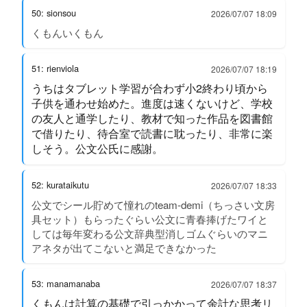
50: sionsou
2026/07/07 18:09
くもんいくもん
51: rienviola
2026/07/07 18:19
うちはタブレット学習が合わず小2終わり頃から
子供を通わせ始めた。進度は速くないけど、学校
の友人と通学したり、教材で知った作品を図書館
で借りたり、待合室で読書に耽ったり、非常に楽
しそう。公文公氏に感謝。
52: kurataikutu
2026/07/07 18:33
公文でシール貯めて憧れのteam-demi（ちっさい文房
具セット）もらったぐらい公文に青春捧げたワイと
しては毎年変わる公文辞典型消しゴムぐらいのマニ
アネタが出てこないと満足できなかった
53: manamanaba
2026/07/07 18:37
くもんは計算の基礎で引っかかって余計な思考リ