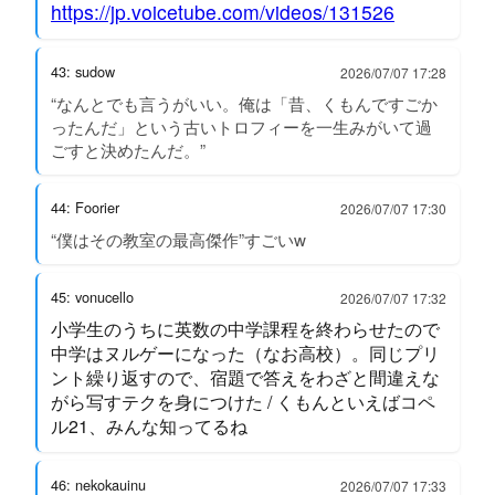
https://jp.voicetube.com/videos/131526
43: sudow
2026/07/07 17:28
“なんとでも言うがいい。俺は「昔、くもんですごか
ったんだ」という古いトロフィーを一生みがいて過
ごすと決めたんだ。”
44: Foorier
2026/07/07 17:30
“僕はその教室の最高傑作”すごいw
45: vonucello
2026/07/07 17:32
小学生のうちに英数の中学課程を終わらせたので
中学はヌルゲーになった（なお高校）。同じプリ
ント繰り返すので、宿題で答えをわざと間違えな
がら写すテクを身につけた / くもんといえばコペ
ル21、みんな知ってるね
46: nekokauinu
2026/07/07 17:33