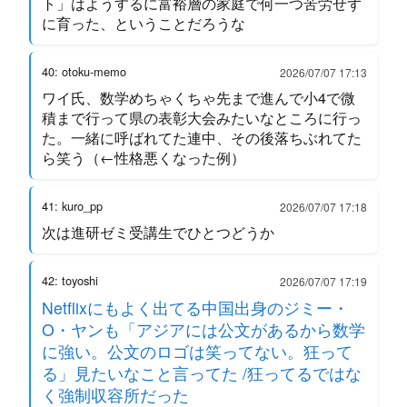
ト」はようするに富裕層の家庭で何一つ苦労せず
に育った、ということだろうな
40: otoku-memo
2026/07/07 17:13
ワイ氏、数学めちゃくちゃ先まで進んで小4で微
積まで行って県の表彰大会みたいなところに行っ
た。一緒に呼ばれてた連中、その後落ちぶれてた
ら笑う（←性格悪くなった例）
41: kuro_pp
2026/07/07 17:18
次は進研ゼミ受講生でひとつどうか
42: toyoshi
2026/07/07 17:19
Netflixにもよく出てる中国出身のジミー・
O・ヤンも「アジアには公文があるから数学
に強い。公文のロゴは笑ってない。狂って
る」見たいなこと言ってた /狂ってるではな
く強制収容所だった