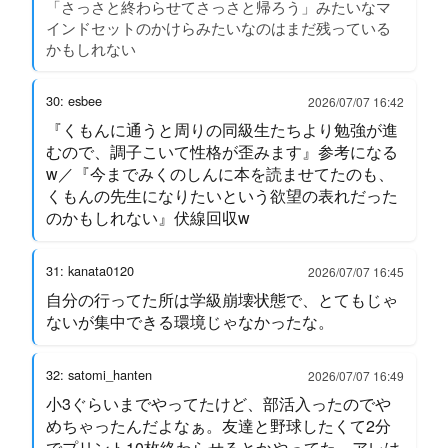
「さっさと終わらせてさっさと帰ろう」みたいなマ
インドセットのかけらみたいなのはまだ残っている
かもしれない
30: esbee
2026/07/07 16:42
『くもんに通うと周りの同級生たちより勉強が進
むので、調子こいて性格が歪みます』参考になる
w／『今までみくのしんに本を読ませてたのも、
くもんの先生になりたいという欲望の表れだった
のかもしれない』伏線回収w
31: kanata0120
2026/07/07 16:45
自分の行ってた所は学級崩壊状態で、とてもじゃ
ないが集中できる環境じゃなかったな。
32: satomi_hanten
2026/07/07 16:49
小3ぐらいまでやってたけど、部活入ったのでや
めちゃったんだよなぁ。友達と野球したくて2分
でプリント10枚終わらせるとかやってた。アレは