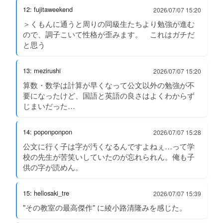
12: fujitaweekend
2026/07/07 15:20
＞くもんに通うと周りの同級生たちより勉強が進む
ので、調子こいて性格が歪みます。 これはガチだ
と思う
13: mezirushi
2026/07/07 15:20
算数・数学は計算が早くなって公文以外の勉強が不
要になったけど、国語と英語の良さはよくわからず
じまいだった…
14: poponponpon
2026/07/07 15:28
公文に行く子は字が汚くなるんですよねぇ…って学
校の先生が苦笑いしていたのが忘れられん。俺も子
供の字が読めん。
15: hellosaki_tre
2026/07/07 15:39
"その教室の最高傑作" に綾小路清隆みを感じた。