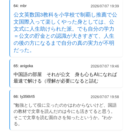
64: mbr
2026/07/07 19:39
公文英数国3教科を小学校で制覇し推薦で公
文国際入って楽しくやった身としては、公
文式に人生助けられた派。でも自分の学力
＝公文の貯金との認識が大きすぎて、人生
の後の方になるまで自分の真の実力が不明
だった。
65: anigoka
2026/07/07 19:46
中国語の部屋 それが公文 身も心もAIになれば
最速で解ける（理解が必要になると詰む
66: ty356trt5
2026/07/07 19:58
"勉強として役に立ったのかはわからないけど、国語
の教材で文章を読んだのは今にも活きてると思う。
そこで文章を読む面白さを知ったというか。"わか
る。