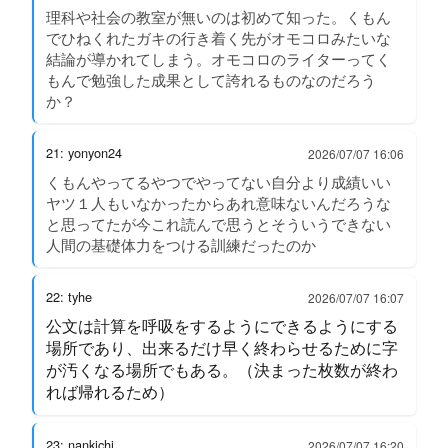
理科や社会の教室が無いのは初めて知った。くもん
でひねくれたガキの行き着く先がオモコロみたいな
結論が導かれてしまう。オモコロのライターってく
もんで勉強した成果として誇れるものなのだろう
か？
21: yonyon24
2026/07/07 16:06
くもんやってるやつでやってない自分より成績いい
ヤツ１人もいなかったからあれ意味ないんだろうな
と思ってたが今これ読んで思うとそういうできない
人間の基礎体力をつける訓練だったのか
22: tyhe
2026/07/07 16:07
公文は計算を呼吸をするようにできるようにする
場所であり、出来るだけ早く終わらせるために字
が汚くなる場所でもある。（決まった枚数が終わ
れば帰れるため）
23: nankichi
2026/07/07 16:20