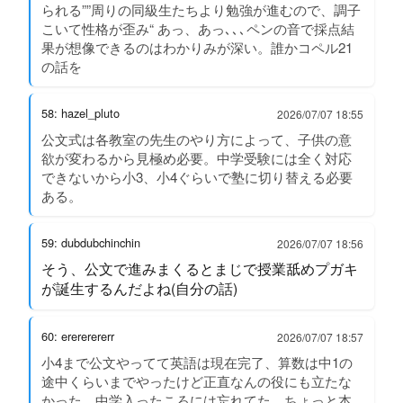
られる””周りの同級生たちより勉強が進むので、調子
こいて性格が歪み“ あっ、あっ､､､ペンの音で採点結
果が想像できるのはわかりみが深い。誰かコペル21
の話を
58: hazel_pluto
2026/07/07 18:55
公文式は各教室の先生のやり方によって、子供の意
欲が変わるから見極め必要。中学受験には全く対応
できないから小3、小4ぐらいで塾に切り替える必要
ある。
59: dubdubchinchin
2026/07/07 18:56
そう、公文で進みまくるとまじで授業舐めプガキ
が誕生するんだよね(自分の話)
60: erererererr
2026/07/07 18:57
小4まで公文やってて英語は現在完了、算数は中1の
途中くらいまでやったけど正直なんの役にも立たな
かった。中学入ったころには忘れてた。ちょっと本