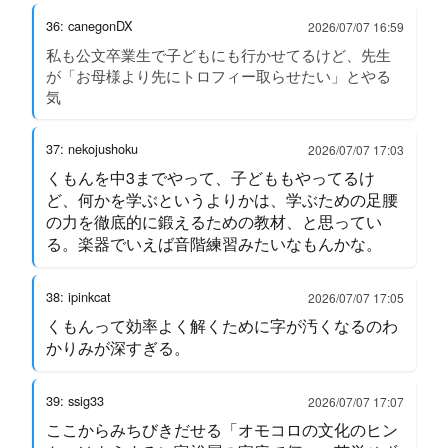
36: canegonDX
2026/07/07 16:59
私も公文卒業生で子どもにも行かせてるけど、先生
が「お母様より先にトロフィー取らせたい」とやる
気
37: nekojushoku
2026/07/07 17:03
くもんを中3までやって、子どももやってるけ
ど、何かを学ぶというよりかは、学ぶための足腰
の力を徹底的に鍛えるための教材、と思ってい
る。楽器でいえば音階練習みたいなもんかな。
38: ipinkcat
2026/07/07 17:05
くもんって効率よく解くために字が汚くなるのわ
かりみが深すぎる。
39: ssig33
2026/07/07 17:07
ここからみちびきだせる「オモコロの文化のヒン