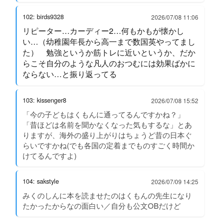
102: birds9328
2026/07/08 11:06
リピーター…カーディー2…何もかもが懐かし
い…（幼稚園年長から高一まで数国英やってまし
た） 勉強というか筋トレに近いというか、だか
らこそ自分のような凡人のおつむには効果ばかに
ならない…と振り返ってる
103: kissenger8
2026/07/08 15:52
「今の子どもはくもんに通ってるんですかね？」
「昔ほどは名前を聞かなくなった気もするな」とあ
りますが、海外の盛り上がりはちょうど昔の日本ぐ
らいですかね(でも各国の定着までものすごく時間か
けてるんですよ)
104: sakstyle
2026/07/09 14:25
みくのしんに本を読ませたのはくもんの先生になり
たかったからなの面白い／自分も公文OBだけど