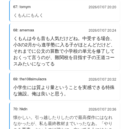
67: tomym
2026/07/07 20:20
くもんにもんく
68: amemaa
2026/07/07 20:24
くもんは今も昔も人気だけどね。中受する場合、
小3の2月から進学塾に入る子がほとんどだけど、
それまでに公文の算数で小学校の単元を修了して
おくって言うのが、難関校を目指す子の王道コー
スみたいになってる
69: the108simulacra
2026/07/07 20:32
小学生には質より量ということを実感できる特殊
な施設。俺は良いと思う。
70: hkdn
2026/07/07 20:36
懐かしい。引っ越したりしたので最高傑作にはなれ
なかったが、私も最終教材までいったなあ。「やり