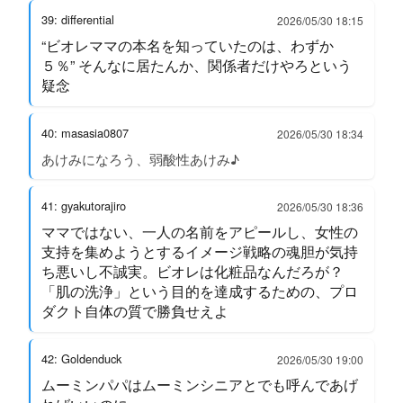
39: differential
2026/05/30 18:15
“ビオレママの本名を知っていたのは、わずか
５％” そんなに居たんか、関係者だけやろという
疑念
40: masasia0807
2026/05/30 18:34
あけみになろう、弱酸性あけみ♪
41: gyakutorajiro
2026/05/30 18:36
ママではない、一人の名前をアピールし、女性の
支持を集めようとするイメージ戦略の魂胆が気持
ち悪いし不誠実。ビオレは化粧品なんだろが？
「肌の洗浄」という目的を達成するための、プロ
ダクト自体の質で勝負せえよ
42: Goldenduck
2026/05/30 19:00
ムーミンパパはムーミンシニアとでも呼んであげ