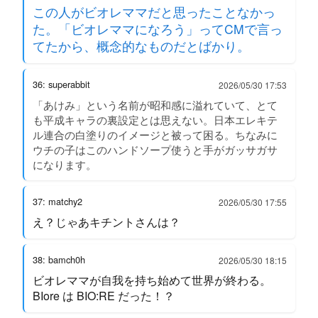
この人がビオレママだと思ったことなかっ
た。「ビオレママになろう」ってCMで言っ
てたから、概念的なものだとばかり。
36: superabbit
2026/05/30 17:53
「あけみ」という名前が昭和感に溢れていて、とて
も平成キャラの裏設定とは思えない。日本エレキテ
ル連合の白塗りのイメージと被って困る。ちなみに
ウチの子はこのハンドソープ使うと手がガッサガサ
になります。
37: matchy2
2026/05/30 17:55
え？じゃあキチントさんは？
38: bamch0h
2026/05/30 18:15
ビオレママが自我を持ち始めて世界が終わる。
BIore は BIO:RE だった！？