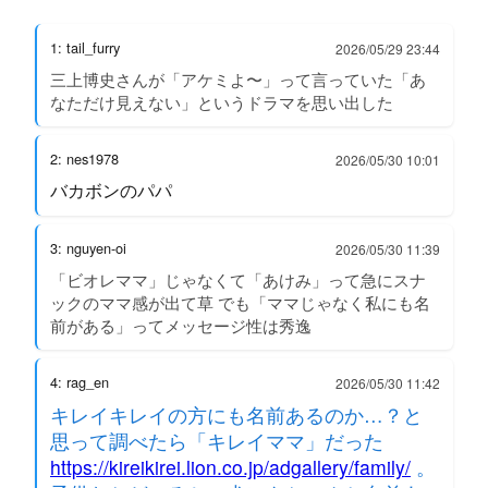
1: tail_furry
2026/05/29 23:44
三上博史さんが「アケミよ〜」って言っていた「あ
なただけ見えない」というドラマを思い出した
2: nes1978
2026/05/30 10:01
バカボンのパパ
3: nguyen-oi
2026/05/30 11:39
「ビオレママ」じゃなくて「あけみ」って急にスナ
ックのママ感が出て草 でも「ママじゃなく私にも名
前がある」ってメッセージ性は秀逸
4: rag_en
2026/05/30 11:42
キレイキレイの方にも名前あるのか…？と
思って調べたら「キレイママ」だった
https://kireikirei.lion.co.jp/adgallery/family/
。