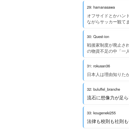
29: hamanasawa
オフサイドとかハン
ながらサッカー観て
30: Quest-ion
戦後家制度が廃止さ
の物資不足の中「一
31: rokusan36
日本人は理由知りた
32: buluffel_branche
流石に想像力が足ら
33: kougeneki255
法律も校則も社則も