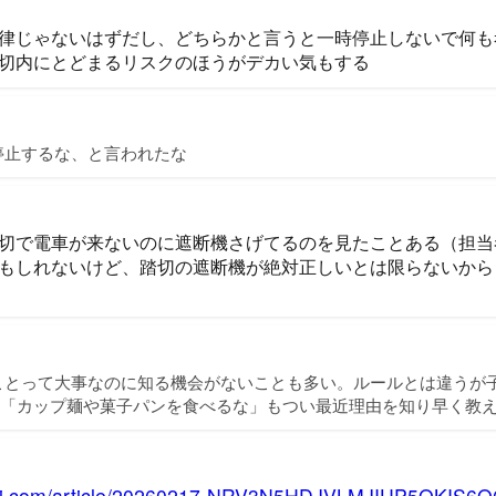
律じゃないはずだし、どちらかと言うと一時停止しないで何も
切内にとどまるリスクのほうがデカい気もする
停止するな、と言われたな
切で電車が来ないのに遮断機さげてるのを見たことある（担当
もしれないけど、踏切の遮断機が絶対正しいとは限らないから
ことって大事なのに知る機会がないことも多い。ルールとは違うが
」「カップ麺や菓子パンを食べるな」もつい最近理由を知り早く教
kei.com/article/20260217-NRV3N5HDJVLMJIUP5QKIS6Q