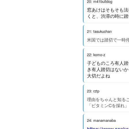
20: m41bulldog
窓あけはそもそも法
くと、渋滞の時に踏
21: tasukuchan
米国では踏切で一時
22: komo-z
子どものころ有人踏
き有人踏切はないか
大切だよね
23: rztp
理由をちゃんと知る
「ビタミンCを採れ
24: manamanaba
https://www.san