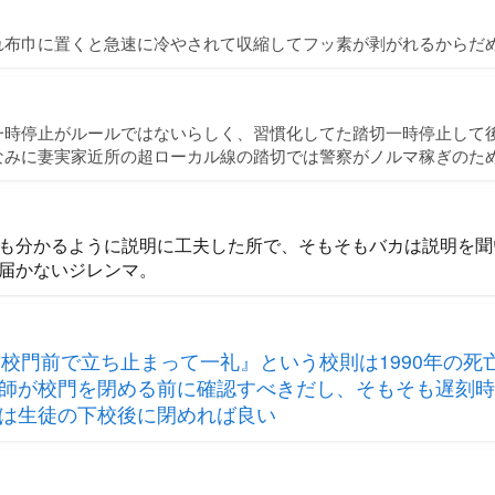
れ布巾に置くと急速に冷やされて収縮してフッ素が剥がれるからだ
一時停止がルールではないらしく、習慣化してた踏切一時停止して
なみに妻実家近所の超ローカル線の踏切では警察がノルマ稼ぎのた
も分かるように説明に工夫した所で、そもそもバカは説明を聞
届かないジレンマ。
1972 『校門前で立ち止まって一礼』という校則は1990年の
師が校門を閉める前に確認すべきだし、そもそも遅刻時
は生徒の下校後に閉めれば良い