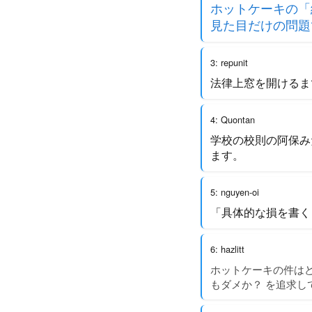
ホットケーキの「
見た目だけの問題
3: repunit
法律上窓を開けるま
4: Quontan
学校の校則の阿保み
ます。
5: nguyen-oi
「具体的な損を書く
6: hazlitt
ホットケーキの件はど
もダメか？ を追求し