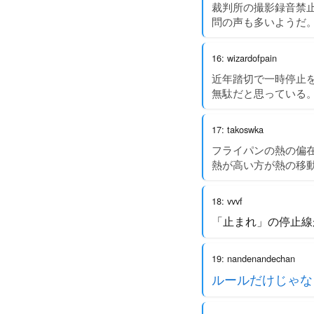
裁判所の撮影録音禁
問の声も多いようだ
16: wizardofpain
近年踏切で一時停止
無駄だと思っている
17: takoswka
フライパンの熱の偏
熱が高い方が熱の移
18: vvvf
「止まれ」の停止線
19: nandenandechan
ルールだけじゃな