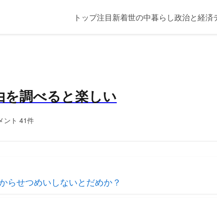
トップ
注目
新着
世の中
暮らし
政治と経済
由を調べると楽しい
メント 41件
からせつめいしないとだめか？