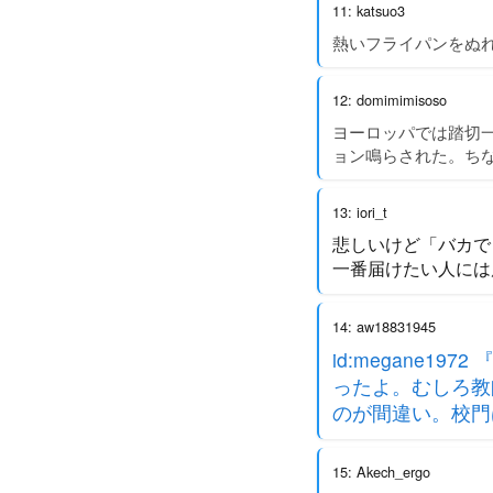
11: katsuo3
熱いフライパンをぬ
12: domimimisoso
ヨーロッパでは踏切
ョン鳴らされた。ち
13: iori_t
悲しいけど「バカで
一番届けたい人には
14: aw18831945
id:megane
ったよ。むしろ教
のが間違い。校門
15: Akech_ergo