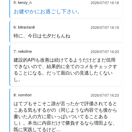
5: kenzy_n
2026/07/07 16:18
お健やかにお過ごし下さい。
6: b9rantan8
2026/07/07 16:19
特に、今日は七夕だもんね
7: nekoline
2026/07/07 16:23
建設的APIも改善は続けてるようだけどまだ信用
できないので、結果的に全てのコメをチェックす
ることになる。だって面白いの見逃したくない
し。
8: nomitori
2026/07/07 16:23
はてブもそこそこ誰が言ったかで評価されてると
こある気もするがの（同じような内容でも後から
書いた人の方に星いっぱいついてることある
し）。本当に内容だけで勝負するなら増田よな、
既に実践してるけど…