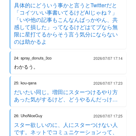
具体的にどういう事かと言うとTwitterだと
「コイツいい事書いてるけどAIじゃね？」
「いや他の記事もこんなんばっかやん、共
感して損した」ってなるけどはてブなら無
限に星打てるからそう言う気分にならない
のは助かるよ
24: spray_donuts_3co
2026/07/07 17:14
わかるう。
25: kou-qana
2026/07/07 17:23
だいたい同じ。増田にスターつけるやり方
あった気がするけど、どうやるんだっけ…
26: UhoNiceGuy
2026/07/07 17:25
スター欲しいのに、人にスターつけない人
です。ネットでコミュニケーションって、