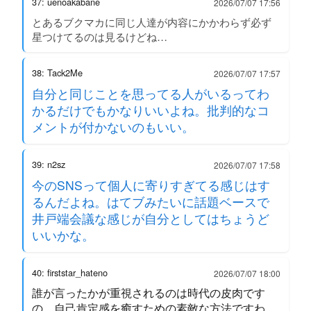
37: uenoakabane
2026/07/07 17:56
とあるブクマカに同じ人達が内容にかかわらず必ず
星つけてるのは見るけどね…
38: Tack2Me
2026/07/07 17:57
自分と同じことを思ってる人がいるってわ
かるだけでもかなりいいよね。批判的なコ
メントが付かないのもいい。
39: n2sz
2026/07/07 17:58
今のSNSって個人に寄りすぎてる感じはす
るんだよね。はてブみたいに話題ベースで
井戸端会議な感じが自分としてはちょうど
いいかな。
40: firststar_hateno
2026/07/07 18:00
誰が言ったかが重視されるのは時代の皮肉です
の。自己肯定感を癒すための素敵な方法ですわ