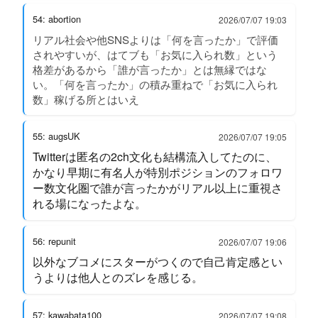
54: abortion
2026/07/07 19:03
リアル社会や他SNSよりは「何を言ったか」で評価
されやすいが、はてブも「お気に入られ数」という
格差があるから「誰が言ったか」とは無縁ではな
い。「何を言ったか」の積み重ねで「お気に入られ
数」稼げる所とはいえ
55: augsUK
2026/07/07 19:05
Twitterは匿名の2ch文化も結構流入してたのに、
かなり早期に有名人が特別ポジションのフォロワ
ー数文化圏で誰が言ったかがリアル以上に重視さ
れる場になったよな。
56: repunit
2026/07/07 19:06
以外なブコメにスターがつくので自己肯定感とい
うよりは他人とのズレを感じる。
57: kawabata100
2026/07/07 19:08