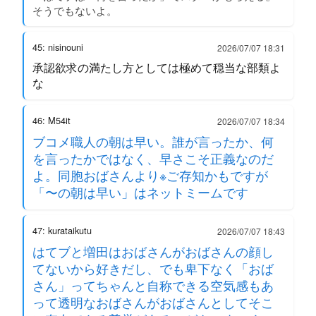
そうでもないよ。
45: nisinouni
2026/07/07 18:31
承認欲求の満たし方としては極めて穏当な部類よ
な
46: M54it
2026/07/07 18:34
ブコメ職人の朝は早い。誰が言ったか、何
を言ったかではなく、早さこそ正義なのだ
よ。同胞おばさんより※ご存知かもですが
「〜の朝は早い」はネットミームです
47: kurataikutu
2026/07/07 18:43
はてブと増田はおばさんがおばさんの顔し
てないから好きだし、でも卑下なく「おば
さん」ってちゃんと自称できる空気感もあ
って透明なおばさんがおばさんとしてそこ