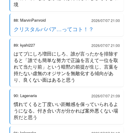
境
88: MarvinParnroid
2026/07/07 21:00
クリスタルババア…ってコト！？
89: kyahi227
2026/07/07 21:00
はてブにしろ増田にしろ、誰が言ったかを排除す
ると「誰でも簡単な努力で正論を言えて一位を取
れて当たり前」という暗黙の前提が生じ、言葉を
持たない虚無のオジサンを無敵化する傾向があ
り、良くない面はあると思う
90: Lagenaria
2026/07/07 21:09
慣れてくると丁度いい距離感を保っていられるよ
うになる。付き合い方が分かれば案外悪くない場
所だと思う
91: kaloranka