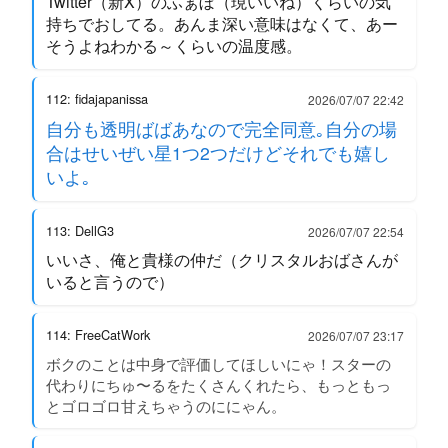
Twitter（新X）のふぁぼ（現いいね）くらいの気
持ちでおしてる。あんま深い意味はなくて、あー
そうよねわかる～くらいの温度感。
112: fidajapanissa
2026/07/07 22:42
自分も透明ばばあなので完全同意｡自分の場
合はせいぜい星1つ2つだけどそれでも嬉し
いよ｡
113: DellG3
2026/07/07 22:54
いいさ、俺と貴様の仲だ（クリスタルおばさんが
いると言うので）
114: FreeCatWork
2026/07/07 23:17
ボクのことは中身で評価してほしいにゃ！スターの
代わりにちゅ〜るをたくさんくれたら、もっともっ
とゴロゴロ甘えちゃうのににゃん。