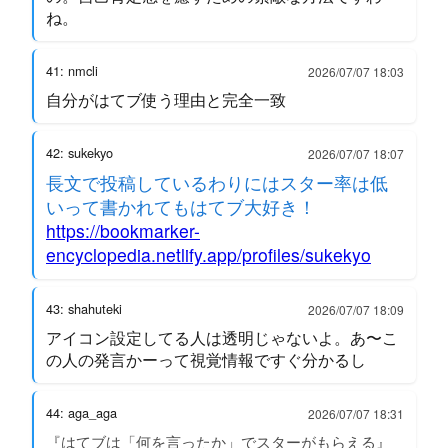
ね。
41: nmcli
2026/07/07 18:03
自分がはてブ使う理由と完全一致
42: sukekyo
2026/07/07 18:07
長文で投稿しているわりにはスター率は低
いって書かれてもはてブ大好き！
https://bookmarker-
encyclopedia.netlify.app/profiles/sukekyo
43: shahuteki
2026/07/07 18:09
アイコン設定してる人は透明じゃないよ。あ〜こ
の人の発言かーって視覚情報ですぐ分かるし
44: aga_aga
2026/07/07 18:31
『はてブは「何を言ったか」でスターがもらえる』