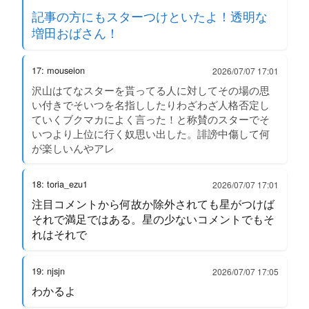
記事の方にもスターつけといたよ！透明な
増田おばさん！
17: mouseion
2026/07/07 17:01
沢山はてなスターを貰ってる人に対してその場の思
い付きでそいつを名指ししたりわざわざ人格否定し
ていくブクマカによく言った！と称賛のスターでそ
いつより上位に行く奴思い出した。誹謗中傷して何
が楽しいんやアレ
18: toria_ezu1
2026/07/07 17:01
注目コメントから何故か除外されても星がつけば
それで満足ではある。星の少ないコメントでもそ
れはそれで
19: njsjn
2026/07/07 17:05
わかるよ